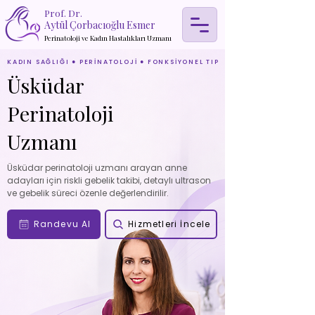
Prof. Dr.
Aytül Çorbacıoğlu Esmer
Perinatoloji ve Kadın Hastalıkları Uzmanı
KADIN SAĞLIĞI ● PERİNATOLOJİ ● FONKSİYONEL TIP
Üsküdar
Perinatoloji
Uzmanı
Üsküdar perinatoloji uzmanı arayan anne
adayları için riskli gebelik takibi, detaylı ultrason
ve gebelik süreci özenle değerlendirilir.
Randevu Al
Hizmetleri İncele