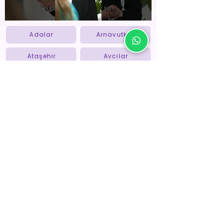
Adalar
Arnavutköy
Ataşehir
Avcılar
Bahçelievler
Bakırköy
Bayrampaşa
Bağcılar
Başakşehir
Beykoz
Beylikdüzü
Beyoğlu
Beşiktaş
Büyükçekmece
Esenler
Esenyurt
Eyüpsultan
Fatih