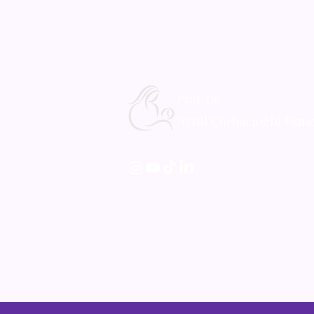
Prof. Dr.
Aytül Çorbacıoğlu Esm