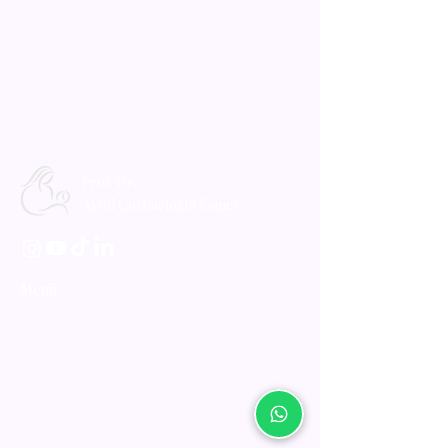
Prof. Dr.
Aytül Çorbacıoğlu Esmer
Menü
Ana Sayfa
Hizmetler
Hakkımda
Blog
İletişim