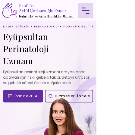
Prof. Dr.
Aytül Çorbacıoğlu Esmer
Perinatoloji ve Kadın Hastalıkları Uzmanı
KADIN SAĞLIĞI ● PERİNATOLOJİ ● FONKSİYONEL TIP
Eyüpsultan
Perinatoloji
Uzmanı
Eyüpsultan perinatoloji uzmanı arayan anne
adayları için riskli gebelik takibi, detaylı ultrason
ve gebelik süreci özenle değerlendirilir.
Randevu Al
Hizmetleri İncele