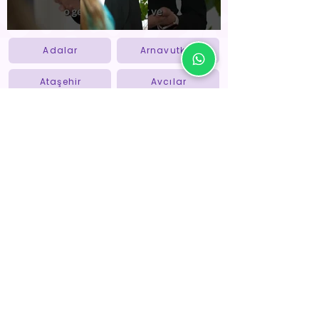
Adalar
Arnavutköy
Ataşehir
Avcılar
Bahçelievler
Bakırköy
Bayrampaşa
Bağcılar
Başakşehir
Beykoz
Beylikdüzü
Beyoğlu
Beşiktaş
Büyükçekmece
Esenler
Esenyurt
Eyüpsultan
Fatih