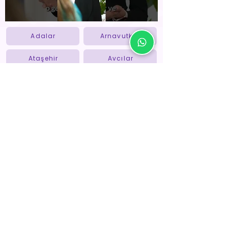
Adalar
Arnavutköy
Ataşehir
Avcılar
Bahçelievler
Bakırköy
Bayrampaşa
Bağcılar
Başakşehir
Beykoz
Beylikdüzü
Beyoğlu
Beşiktaş
Büyükçekmece
Esenler
Esenyurt
Eyüpsultan
Fatih