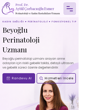
Prof. Dr.
Aytül Çorbacıoğlu Esmer
Perinatoloji ve Kadın Hastalıkları Uzmanı
KADIN SAĞLIĞI ● PERİNATOLOJİ ● FONKSİYONEL TIP
Beyoğlu
Perinatoloji
Uzmanı
Beyoğlu perinatoloji uzmanı arayan anne
adayları için riskli gebelik takibi, detaylı ultrason
ve gebelik süreci özenle değerlendirilir.
Randevu Al
Hizmetleri İncele