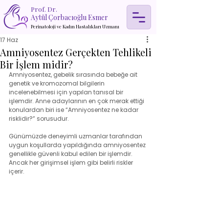
Prof. Dr.
Aytül Çorbacıoğlu Esmer
Perinatoloji ve Kadın Hastalıkları Uzmanı
17 Haz
Amniyosentez Gerçekten Tehlikeli
Bir İşlem midir?
Amniyosentez, gebelik sırasında bebeğe ait 
genetik ve kromozomal bilgilerin 
incelenebilmesi için yapılan tanısal bir 
işlemdir. Anne adaylarının en çok merak ettiği 
konulardan biri ise “Amniyosentez ne kadar 
risklidir?” sorusudur.
Günümüzde deneyimli uzmanlar tarafından 
uygun koşullarda yapıldığında amniyosentez 
genellikle güvenli kabul edilen bir işlemdir. 
Ancak her girişimsel işlem gibi belirli riskler 
içerir.