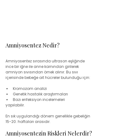
Amniyosentez Nedir?
Amniyosentez sırasında ultrason eşliğinde 
ince bir iğne ile anne karnından girilerek 
amniyon sıvısından örnek alınır. Bu sıvı 
içerisinde bebeğe ait hücreler bulunduğu için:
Kromozom analizi
Genetik hastalık araştırmaları
Bazı enfeksiyon incelemeleri
yapılabilir.
En sık uygulandığı dönem genellikle gebeliğin 
15-20. haftaları arasıdır.
Amniyosentezin Riskleri Nelerdir?