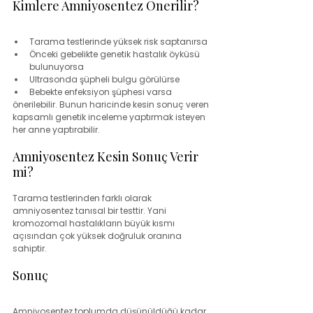
Kimlere Amniyosentez Önerilir?
Tarama testlerinde yüksek risk saptanırsa
Önceki gebelikte genetik hastalık öyküsü 
bulunuyorsa
Ultrasonda şüpheli bulgu görülürse
Bebekte enfeksiyon şüphesi varsa
önerilebilir. Bunun haricinde kesin sonuç veren 
kapsamlı genetik inceleme yaptırmak isteyen 
her anne yaptırabilir.
Amniyosentez Kesin Sonuç Verir 
mi?
Tarama testlerinden farklı olarak 
amniyosentez tanısal bir testtir. Yani 
kromozomal hastalıkların büyük kısmı 
açısından çok yüksek doğruluk oranına 
sahiptir.
Sonuç
Amniyosentez toplumda düşünüldüğü kadar 