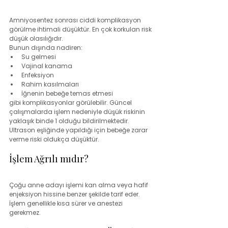
Amniyosentez sonrası ciddi komplikasyon 
görülme ihtimali düşüktür. En çok korkulan risk 
düşük olasılığıdır.
Bunun dışında nadiren:
Su gelmesi
Vajinal kanama
Enfeksiyon
Rahim kasılmaları
İğnenin bebeğe temas etmesi
gibi komplikasyonlar görülebilir. Güncel 
çalışmalarda işlem nedeniyle düşük riskinin 
yaklaşık binde 1 olduğu bildirilmektedir. 
Ultrason eşliğinde yapıldığı için bebeğe zarar 
verme riski oldukça düşüktür.
İşlem Ağrılı mıdır?
Çoğu anne adayı işlemi kan alma veya hafif 
enjeksiyon hissine benzer şekilde tarif eder. 
İşlem genellikle kısa sürer ve anestezi 
gerekmez.