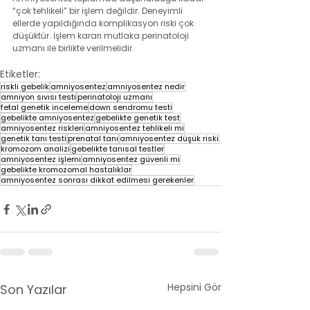
“çok tehlikeli” bir işlem değildir. Deneyimli 
ellerde yapıldığında komplikasyon riski çok 
düşüktür. İşlem kararı mutlaka perinatoloji 
uzmanı ile birlikte verilmelidir.
Etiketler:
riskli gebelik
amniyosentez
amniyosentez nedir
amniyon sıvısı testi
perinatoloji uzmanı
fetal genetik inceleme
down sendromu testi
gebelikte amniyosentez
gebelikte genetik test
amniyosentez riskleri
amniyosentez tehlikeli mi
genetik tanı testi
prenatal tanı
amniyosentez düşük riski
kromozom analizi
gebelikte tanısal testler
amniyosentez işlemi
amniyosentez güvenli mi
gebelikte kromozomal hastalıklar
amniyosentez sonrası dikkat edilmesi gerekenler
Hepsini Gör
Son Yazılar