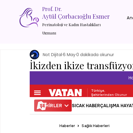
Prof. Dr.
Aytül Çorbacıoğlu Esmer
An
Perinatoloji ve Kadın Hastalıkları
Uzmanı
Not Dijital
6 May
0 dakikada okunur
İkizden ikize transfüzy
Ha