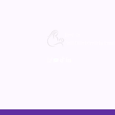
yapılır?
yapılır?
Prof. Dr.
Aytül Çorbacıoğlu Esm