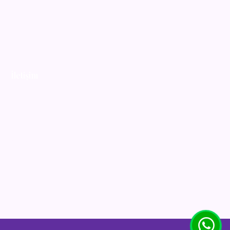
İletişim
+90 552 279 92 40
aytulcorbacioglu@gmail.com
Merkez Mah. Palazoğlu Sk. No: 5-7
Şişli/İstanbul