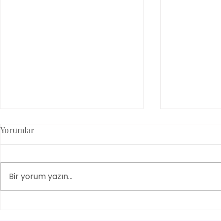
Yorumlar
Bir yorum yazın...
Ultrason ile sakatlık
Çoğul gebel
taraması en erken ne zaman
redüksiyonu