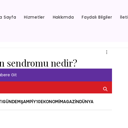
a Sayfa
Hizmetler
Hakkımda
Faydalı Bilgiler
İlet
on sendromu nedir?
bere Git